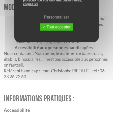
protection de vos données personnelles,
cliquez ici
.
Modalités d'accueil :
Personnaliser
–
Toutes les formations ont lieu à la Maison de l’Émail,
199 bis rue de la République, 39400 Morez des
Tout accepter
Hauts de Bienne.
– Les horaires quotidiens des stages sont les
suivantes : 9h / 12h, 13h30 / 18h30.
–
Accessibilité aux personnes handicapées :
Nous contacter : Nota bene, le matériel de base (fours,
établis, binoculaires...) n’est pas accessible aux personnes
en fauteuil.
Référent handicap : Jean-Christophe PIFFAUT - tél : 06
23 26 72 63
Informations pratiques :
Accessibilité