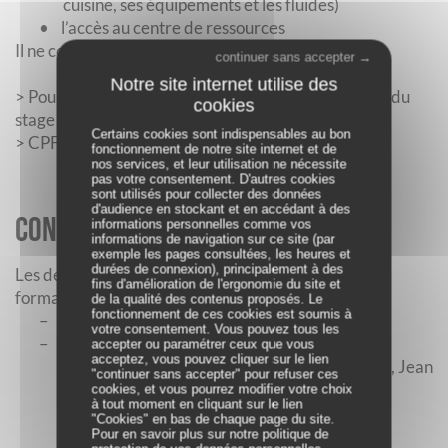
cuisine, ses équipements et les fluides)
•
l’accès au centre de ressources
Il ne couvre pas l’hébergement.
continuer sans accepter →
> Pour un autofinancement 30% de la somme totale du
stage sera demandé pour valider l'inscription.
Certains cookies sont indispensables au bon
> CPF en cours d'instruction
.
fonctionnement de notre site internet et de
nos services, et leur utilisation ne nécessite
pas votre consentement. D'autres cookies
sont utilisés pour collecter des données
d'audience en stockant et en accédant à des
Contacts :
informations personnelles comme vos
informations de navigation sur ce site (par
exemple les pages consultées, les heures et
durées de connexion), principalement à des
Les demandes de renseignements concernant les
fins d'amélioration de l'ergonomie du site et
formations sont à formuler par :
de la qualité des contenus proposés. Le
fonctionnement de ces cookies est soumis à
–
mail :
maison.de.email@orange.fr
votre consentement. Vous pouvez tous les
–
téléphone : 06 23 26 72 63 auprès du contact
accepter ou paramétrer ceux que vous
acceptez, vous pouvez cliquer sur le lien
administratif des formations professionnelles, Jean
"continuer sans accepter" pour refuser ces
Christophe Piffaut (membre bénévole).
cookies, et vous pourrez modifier votre choix
à tout moment en cliquant sur le lien
"Cookies" en bas de chaque page du site.
Pour en savoir plus sur notre politique de